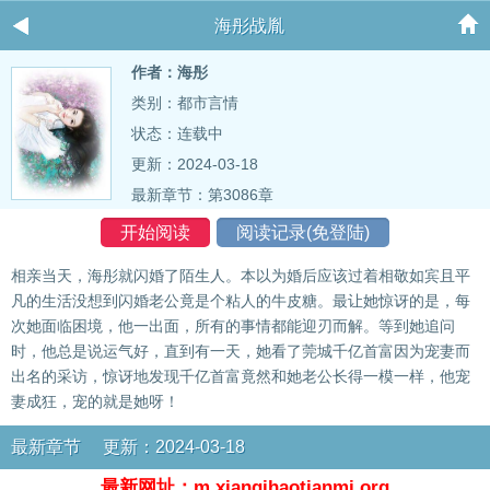
海彤战胤
作者：海彤
类别：都市言情
状态：连载中
更新：2024-03-18
最新章节：
第3086章
开始阅读
阅读记录(免登陆)
相亲当天，海彤就闪婚了陌生人。本以为婚后应该过着相敬如宾且平
凡的生活没想到闪婚老公竟是个粘人的牛皮糖。最让她惊讶的是，每
次她面临困境，他一出面，所有的事情都能迎刃而解。等到她追问
时，他总是说运气好，直到有一天，她看了莞城千亿首富因为宠妻而
出名的采访，惊讶地发现千亿首富竟然和她老公长得一模一样，他宠
妻成狂，宠的就是她呀！
最新章节 更新：2024-03-18
最新网址：m.xianqihaotianmi.org