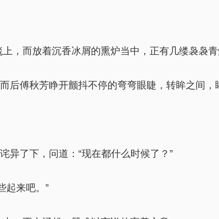
上，而放着沉香冰屑的熏炉当中，正有几缕袅袅青
，而后傅秋芳睁开颤抖不停的弯弯眼睫，转眸之间，
诧异了下，问道：“现在都什么时候了？”
些起来吧。”