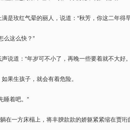
满是玫红气晕的丽人，说道：“秋芳，你这二年得早
怎么这么快？”
声说道：“年岁可不小了，再晚一些要着就不大好。
如果生孩子，就会有着危险。
先睡着吧。”
静躺在一方床榻上，将丰腴款款的娇躯紧紧缩在贾珩