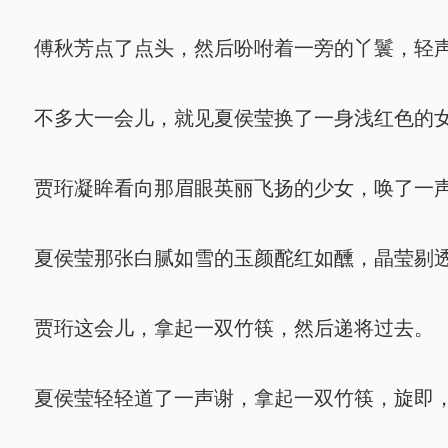
傅秋芳点了点头，然后吩咐着一旁的丫鬟，轻
不多大一会儿，就见夏侯莹换了一身浅红色的女
贾珩凝眸看向那眉眼英丽飞扬的少女，唤了一声
夏侯莹那张白腻如雪的玉颜酡红如醺，晶莹剔透
贾珩这会儿，拿起一双竹筷，然后递将过去。
夏侯莹轻轻道了一声谢，拿起一双竹筷，旋即，