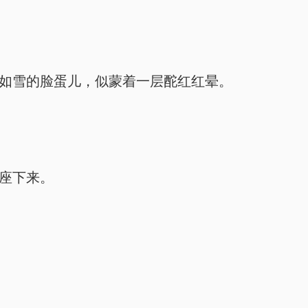
如雪的脸蛋儿，似蒙着一层酡红红晕。
座下来。