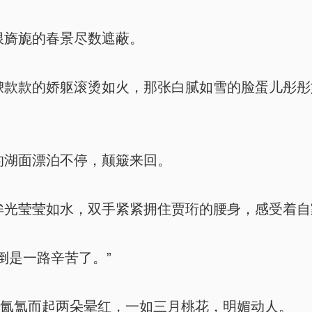
旖旎的春景尽数遮蔽。
款款的娇躯滚烫如火，那张白腻如雪的脸蛋儿彤彤
湖面漂泊不停，颠簸来回。
光莹莹如水，双手紧紧拥住贾珩的腰身，感受着自
倒是一路辛苦了。”
侧氤氲而起两朵晕红，一如三月桃花，明媚动人。