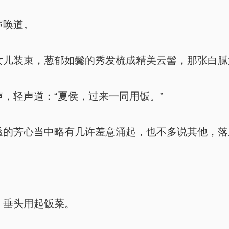
声唤道。
儿装束，葱郁如鬓的秀发梳成精美云髻，那张白腻
，轻声道：“夏侯，过来一同用饭。”
的芳心当中略有几许羞意涌起，也不多说其他，落
垂头用起饭菜。