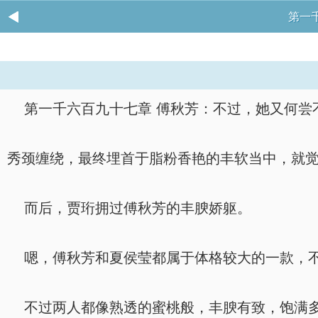
第一
第一千六百九十七章 傅秋芳：不过，她又何尝不是
秀颈缠绕，最终埋首于脂粉香艳的丰软当中，就
而后，贾珩拥过傅秋芳的丰腴娇躯。
嗯，傅秋芳和夏侯莹都属于体格较大的一款，不
不过两人都像熟透的蜜桃般，丰腴有致，饱满多