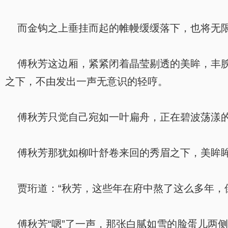
而金钩之上垂挂而起的帷幔缓缓落下，也将无限
傅秋芳这边厢，紧紧闭着晶莹剔透的美眸，丰腴
之下，不由发出一声无意识的轻哼。
傅秋芳只觉自己宛如一叶扁舟，正在碧波荡漾的
傅秋芳那犹如柳叶舒卷来回的秀眉之下，美眸眸
贾珩道：“秋芳，这些年在府中熬了这么多年，
傅秋芳“嗯”了一声，那张白腻如雪的脸蛋儿两