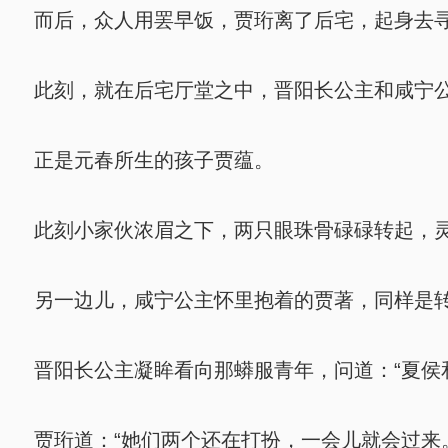
而后，众人用罢早饭，贾珩离了后宅，起身去
此刻，就在后宅厅堂之中，晋阳长公主和咸宁公
正是元春所生的孩子贾蕴。
此刻小家伙浓眉之下，两只眼珠骨碌碌转起，灵
另一边儿，咸宁公主怀里抱着的贾著，同样是转
晋阳长公主凝眸看向那蟒服青年，问道：“夏侯
贾珩道：“她们两个还在打扮，一会儿就会过来