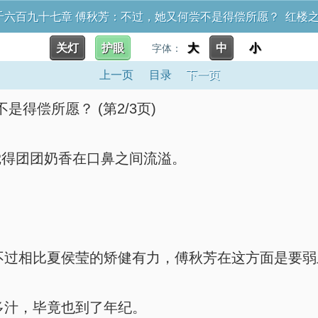
千六百九十七章 傅秋芳：不过，她又何尝不是得偿所愿？ 红楼
关灯
护眼
大
中
小
字体：
上一页
目录
下一页
得偿所愿？ (第2/3页)
觉得团团奶香在口鼻之间流溢。
过相比夏侯莹的矫健有力，傅秋芳在这方面是要弱
汁，毕竟也到了年纪。