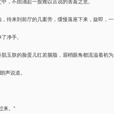
中，不由涌起一股难以言说的害羞之意。
，待来到前厅的几案旁，缓慢落座下来，旋即，一
净了净手。
肌玉肤的脸蛋儿红若胭脂，眉梢眼角都流溢着初为
，朗声说道。
过来。”