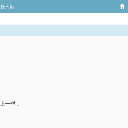
之挽天倾
上一些。