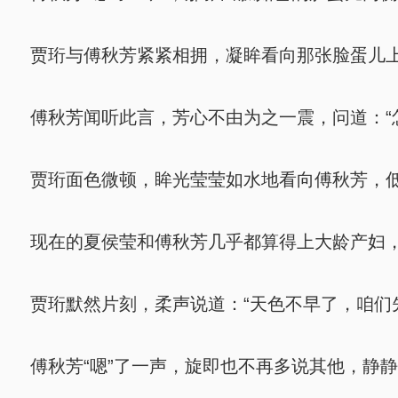
贾珩与傅秋芳紧紧相拥，凝眸看向那张脸蛋儿上
傅秋芳闻听此言，芳心不由为之一震，问道：“
贾珩面色微顿，眸光莹莹如水地看向傅秋芳，低
现在的夏侯莹和傅秋芳几乎都算得上大龄产妇，
贾珩默然片刻，柔声说道：“天色不早了，咱们
傅秋芳“嗯”了一声，旋即也不再多说其他，静