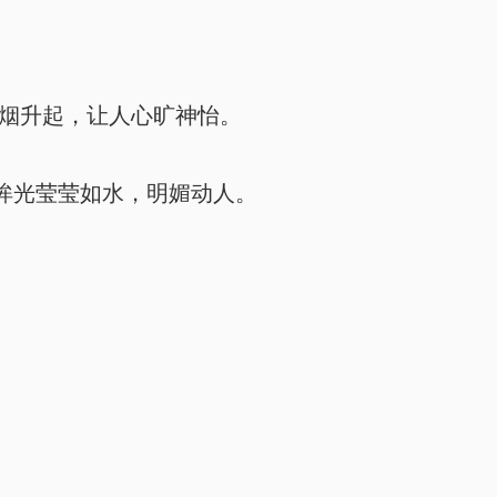
烟升起，让人心旷神怡。
眸光莹莹如水，明媚动人。