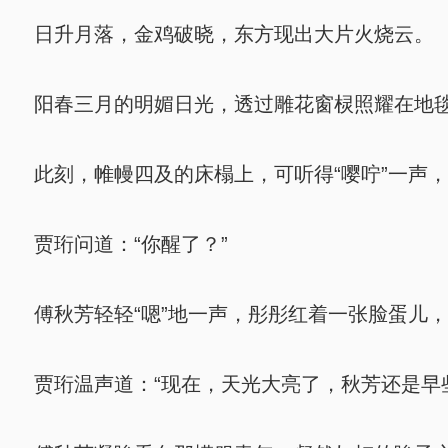
日升月落，金鸡破晓，东方现出大片火烧云。
阳春三月的明媚日光，透过雕花窗棂照耀在地毯
此刻，帷幔四及的床榻上，可听得“嘤咛”一声
贾珩问道：“你醒了？”
傅秋芳轻轻“嗯”地一声，彤彤红着一张脸蛋儿，
贾珩温声道：“现在，天光大亮了，秋芳还是早