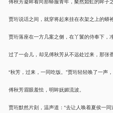
傅秋芳凝眸看向那蟒服青年，粲然如虹的眸子之
贾珩说话之间，就穿将起来挂在衣架之上的蟒袍
贾珩落座在一方几案之侧，在丫鬟的侍奉下，
过了一会儿，却见傅秋芳从不远处过来，那张香
“秋芳，过来，一同吃饭。”贾珩轻轻唤了一声
傅秋芳眉眼羞怯，明眸妩媚流波。
贾珩默然片刻，温声道：“去让人唤着夏侯一同